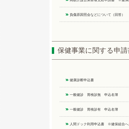
高額介護合算療養支給申請書 ※健保
負傷原因照会などについて（回答）
保健事業に関する申請
健康診断申込書
一般健診 胃検診無 申込名簿
一般健診 胃検診有 申込名簿
人間ドック利用申込書 ※健保組合へ