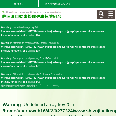
組合案内
個人情報保護について
Warning
: Undefined array key 0 in
/home/users/web16/4/2/0277324/www.shizujiseikenpo.or.jp/wp/wp-content/themes/repeat-
themeA/functions.php
on line
134
Warning
: Attempt to read property "parent" on null in
/home/users/web16/4/2/0277324/www.shizujiseikenpo.or.jp/wp/wp-content/themes/repeat-
themeA/functions.php
on line
135
Warning
: Attempt to read property "cat_ID" on null in
/home/users/web16/4/2/0277324/www.shizujiseikenpo.or.jp/wp/wp-content/themes/repeat-
themeA/functions.php
on line
142
Warning
: Attempt to read property "cat_name" on null in
/home/users/web16/4/2/0277324/www.shizujiseikenpo.or.jp/wp/wp-content/themes/repeat-
themeA/functions.php
on line
142
静岡県自動車整備健康保険組合トップ
>
> 2026年2月
Warning
: Undefined array key 0 in
/home/users/web16/4/2/0277324/www.shizujiseikenp