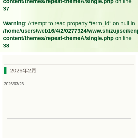
content/themes/repeat-themeA/single.php
on line
37
Warning
: Attempt to read property "term_id" on null in
/home/users/web16/4/2/0277324/www.shizujiseikenp
content/themes/repeat-themeA/single.php
on line
38
2026年2月
2026/03/23