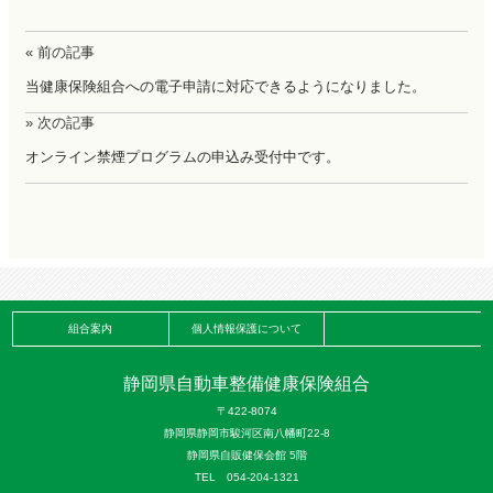
« 前の記事
当健康保険組合への電子申請に対応できるようになりました。
» 次の記事
オンライン禁煙プログラムの申込み受付中です。
組合案内
個人情報保護について
静岡県自動車整備健康保険組合
〒422-8074
静岡県静岡市駿河区南八幡町22-8
静岡県自販健保会館 5階
TEL 054-204-1321