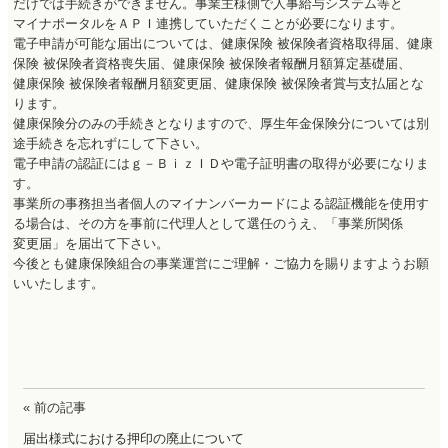
だけでは手続きができません。事業主様側で人事給与システム等と
マイナポータルをＡＰＩ連携していただくことが必要になります。
電子申請が可能な届出については、健康保険 被保険者資格取得届、健康
保険 被保険者資格喪失届、健康保険 被保険者報酬月額算定基礎届、
健康保険 被保険者報酬月額変更届、健康保険 被保険者賞与支払届とな
ります。
健康保険分のみの手続きとなりますので、厚生年金保険分については別
途手続きを忘れずにして下さい。
電子申請の認証にはｇ－ＢｉｚＩＤや電子証明書の取得が必要になりま
す。
事業所の事務担当者個人のマイナンバーカードによる認証機能を使用す
る場合は、その方を事前に代理人として選任のうえ、「事業所関係
変更届」を届出て下さい。
今後とも健康保険組合の事業運営にご理解・ご協力を賜りますようお願
いいたします。
« 前の記事
届出様式における押印の廃止について